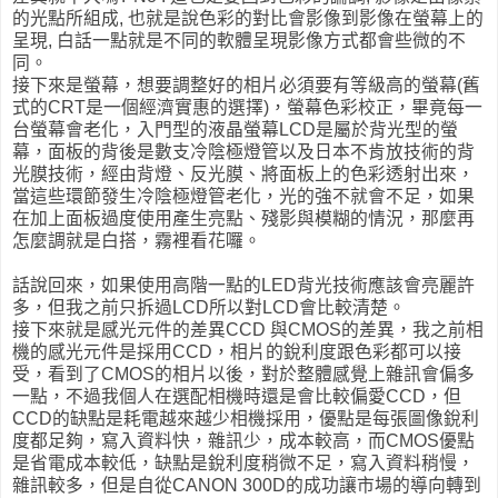
的光點所組成, 也就是說色彩的對比會影像到影像在螢幕上的
呈現, 白話一點就是不同的軟體呈現影像方式都會些微的不
同。
接下來是螢幕，想要調整好的相片必須要有等級高的螢幕(舊
式的CRT是一個經濟實惠的選擇)，螢幕色彩校正，畢竟每一
台螢幕會老化，入門型的液晶螢幕LCD是屬於背光型的螢
幕，面板的背後是數支冷陰極燈管以及日本不肯放技術的背
光膜技術，經由背燈、反光膜、將面板上的色彩透射出來，
當這些環節發生冷陰極燈管老化，光的強不就會不足，如果
在加上面板過度使用產生亮點、殘影與模糊的情況，那麼再
怎麼調就是白搭，霧裡看花囉。
話說回來，如果使用高階一點的LED背光技術應該會亮麗許
多，但我之前只拆過LCD所以對LCD會比較清楚。
接下來就是感光元件的差異CCD 與CMOS的差異，我之前相
機的感光元件是採用CCD，相片的銳利度跟色彩都可以接
受，看到了CMOS的相片以後，對於整體感覺上雜訊會偏多
一點，不過我個人在選配相機時還是會比較偏愛CCD，但
CCD的缺點是耗電越來越少相機採用，優點是每張圖像銳利
度都足夠，寫入資料快，雜訊少，成本較高，而CMOS優點
是省電成本較低，缺點是銳利度稍微不足，寫入資料稍慢，
雜訊較多，但是自從CANON 300D的成功讓市場的導向轉到