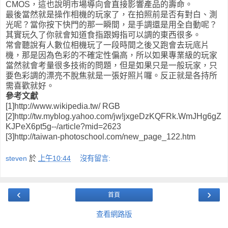
CMOS，這也說明市場導向會直接影響產品的壽命。
最後當然就是操作相機的玩家了，在拍照前是否有對白、測
光呢？當你按下快門的那一瞬間，是手調還是用全自動呢？
其實玩久了你就會知道食指跟姆指可以調的東西很多。
常會聽說有人數位相機玩了一段時間之後又跑會去玩底片
機，那是因為色彩的不確定性偏高，所以如果專業級的玩家
當然就會考量很多技術的問題，但是如果只是一般玩家，只
要色彩調的漂亮不脫焦就是一張好照片囉。反正就是各持所
需喜歡就好。
參考文獻
[1]http://www.wikipedia.tw/ RGB
[2]http://tw.myblog.yahoo.com/jw!jxgeDzKQFRk.WmJHg6gZ
KJPeX6pt5g--/article?mid=2623
[3]http://taiwan-photoschool.com/new_page_122.htm
steven
於
上午10:44
沒有留言:
‹
›
首頁
查看網路版