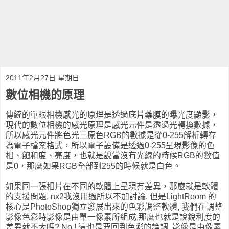
2011年2月27日 星期日
數位相機的原理
傳統的單眼相機感光的原理是透過底片藥膜的曝光度顯影，
現代的數位相機的感光原理是感光元件是透過光轉換數據，
所以感光元件將色光三原色RGB的數據是從0-255解析轉存
為電子檔案格式，所以電子設備是透過0-255呈現影像的色
相、飽和度、亮度，也就是說當沒有光線的時候RGB的數值
是0，那麼如果RGB全部到255的時候就是白色。
如果同一張相片在不同的軟體上呈現有差異，那麼就是軟體
的支援問題, nx2我沒用過所以不加討論, 但是LightRoom 的
核心是PhotoShop獨立發展出來的色彩調整軟體, 我們在調整
影像色彩時影像是由單一像素所組成,那麼也就是說銳利度的
差異就不大嗎? No ! 這也是要回到色彩的論調, 影像是由像素